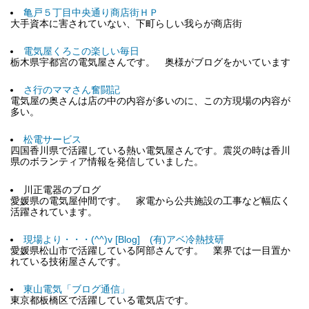
亀戸５丁目中央通り商店街ＨＰ
大手資本に害されていない、下町らしい我らが商店街
電気屋くろこの楽しい毎日
栃木県宇都宮の電気屋さんです。 奥様がブログをかいています
さ行のママさん奮闘記
電気屋の奥さんは店の中の内容が多いのに、この方現場の内容が
多い。
松電サービス
四国香川県で活躍している熱い電気屋さんです。震災の時は香川
県のボランティア情報を発信していました。
川正電器のブログ
愛媛県の電気屋仲間です。 家電から公共施設の工事など幅広く
活躍されています。
現場より・・・(^^)v [Blog] (有)アベ冷熱技研
愛媛県松山市で活躍している阿部さんです。 業界では一目置か
れている技術屋さんです。
東山電気「ブログ通信」
東京都板橋区で活躍している電気店です。