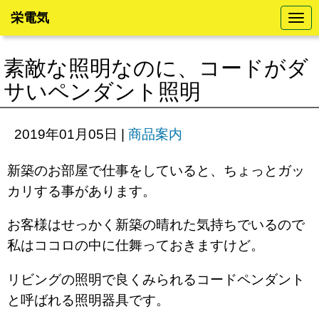
栄電気
N
a
v
i
素敵な照明なのに、コードがダ
g
a
サいペンダント照明
t
i
o
n
2019年01月05日
|
商品案内
新築のお部屋で仕事をしていると、ちょっとガッ
カリする事があります。
お客様はせっかく新築の晴れた気持ちでいるので
私はココロの中に仕舞っておきますけど。
リビングの照明で良くみられるコードペンダント
と呼ばれる照明器具です。