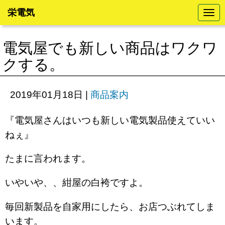
栄電気
N
a
v
i
電気屋でも新しい商品はワクワ
g
a
クする。
t
i
o
n
2019年01月18日
|
商品案内
『電気屋さんはいつも新しい電気製品使えていい
ねぇ』
たまに言われます。
いやいや、、紺屋の白袴ですよ。
毎回新製品を自家用にしたら、お店つぶれてしま
います。