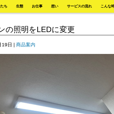
間たち
生態
お仕事
想い
サービスの流れ
こんな
ンの照明をLEDに変更
月19日
|
商品案内