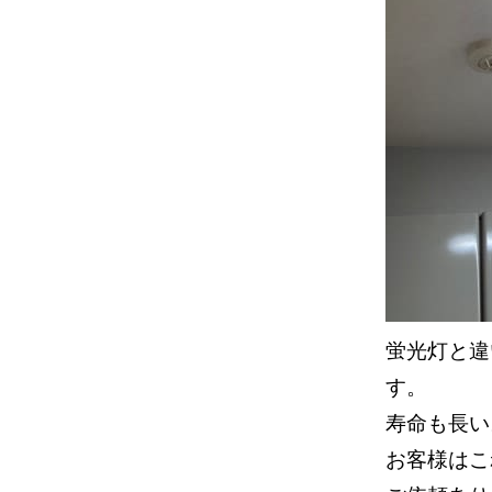
蛍光灯と違
す。
寿命も長い
お客様はこ