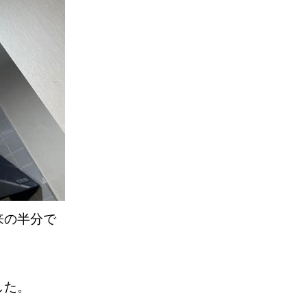
来の半分で
した。