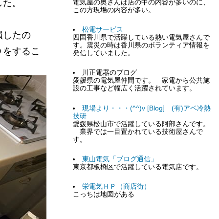
ました。
電気屋の奥さんは店の中の内容が多いのに、
この方現場の内容が多い。
松電サービス
損したの
四国香川県で活躍している熱い電気屋さんで
す。震災の時は香川県のボランティア情報を
Ｄをするこ
発信していました。
川正電器のブログ
愛媛県の電気屋仲間です。 家電から公共施
設の工事など幅広く活躍されています。
現場より・・・(^^)v [Blog] (有)アベ冷熱
技研
愛媛県松山市で活躍している阿部さんです。
業界では一目置かれている技術屋さんで
す。
東山電気「ブログ通信」
東京都板橋区で活躍している電気店です。
栄電気ＨＰ（商店街）
こっちは地図がある