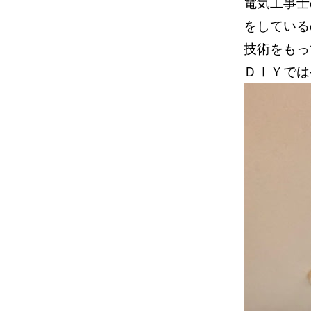
電気工事士
をしている
技術をも
ＤⅠＹでは