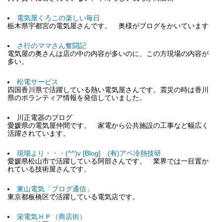
電気屋くろこの楽しい毎日
栃木県宇都宮の電気屋さんです。 奥様がブログをかいています
さ行のママさん奮闘記
電気屋の奥さんは店の中の内容が多いのに、この方現場の内容が
多い。
松電サービス
四国香川県で活躍している熱い電気屋さんです。震災の時は香川
県のボランティア情報を発信していました。
川正電器のブログ
愛媛県の電気屋仲間です。 家電から公共施設の工事など幅広く
活躍されています。
現場より・・・(^^)v [Blog] (有)アベ冷熱技研
愛媛県松山市で活躍している阿部さんです。 業界では一目置か
れている技術屋さんです。
東山電気「ブログ通信」
東京都板橋区で活躍している電気店です。
栄電気ＨＰ（商店街）