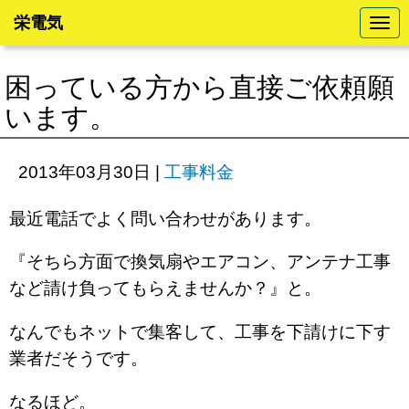
栄電気
N
a
v
i
困っている方から直接ご依頼願
g
a
います。
t
i
o
n
2013年03月30日
|
工事料金
最近電話でよく問い合わせがあります。
『そちら方面で換気扇やエアコン、アンテナ工事
など請け負ってもらえませんか？』と。
なんでもネットで集客して、工事を下請けに下す
業者だそうです。
なるほど。