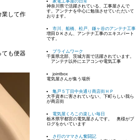
家電工事屋の日常
神奈川県で活躍されている、工事屋さんで
す。アンテナを中心に勉強させていただいて
分業して作
おります。
市川、船橋、松戸、鎌ヶ谷のアンテナ工事
増田ＤＫさん、アンテナ工事のエキスパート
です。
プライムワーク
っても便器
千葉県北部、茨城方面で活躍されています。
アンテナ以外にエアコンや電気工事
jointbox
電気屋さんが集う場所
亀戸５丁目中央通り商店街ＨＰ
大手資本に害されていない、下町らしい我ら
が商店街
電気屋くろこの楽しい毎日
栃木県宇都宮の電気屋さんです。 奥様がブ
ログをかいています
さ行のママさん奮闘記