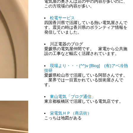
電気屋の奥さんは店の中の内容が多いのに、
この方現場の内容が多い。
松電サービス
四国香川県で活躍している熱い電気屋さんで
す。震災の時は香川県のボランティア情報を
発信していました。
川正電器のブログ
愛媛県の電気屋仲間です。 家電から公共施
設の工事など幅広く活躍されています。
現場より・・・(^^)v [Blog] (有)アベ冷熱
技研
愛媛県松山市で活躍している阿部さんです。
業界では一目置かれている技術屋さんで
す。
東山電気「ブログ通信」
東京都板橋区で活躍している電気店です。
栄電気ＨＰ（商店街）
こっちは地図がある