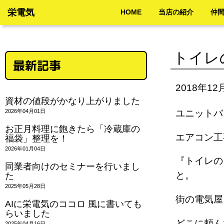
栄電気
HOME
当店の紹介
仲
トイレ
最新記事
2018年12
資材の値段がかなり上がりました
2026年04月01日
ユニット
お正月料理に飽きたら「冷蔵庫の
エアコン工
福袋」整理を！
2026年01月04日
『トイレの
同業者向けのセミナーを行いまし
と。
た
2025年05月28日
街の電気
AIに栄電気のココロ 風に書いても
らいました
どこに頼
2025年04月16日