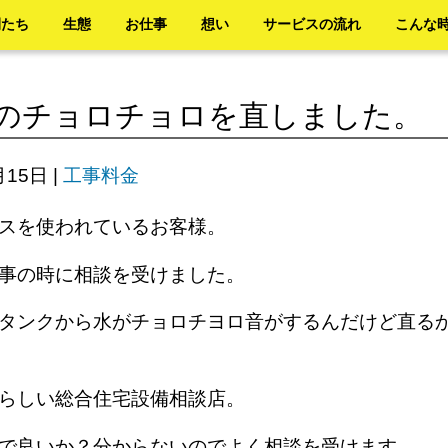
間たち
生態
お仕事
想い
サービスの流れ
こんな
のチョロチョロを直しました。
月15日
|
工事料金
バスを使われているお客様。
事の時に相談を受けました。
タンクから水がチョロチヨロ音がするんだけど直る
屋らしい総合住宅設備相談店。
んで良いか？分からないのでよく相談を受けます。