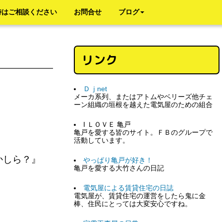
時はご相談ください
お問合せ
ブログ
リンク
Ｄｊnet
メーカ系列、またはアトムやベリーズ他チェ
ーン組織の垣根を越えた電気屋のための組合
I ＬＯＶＥ 亀戸
亀戸を愛する皆のサイト。ＦＢのグループで
活動しています。
かしら？』
やっぱり亀戸が好き！
亀戸を愛する大竹さんの日記
電気屋による賃貸住宅の日誌
電気屋が、賃貸住宅の運営をしたら鬼に金
棒、住民にとっては大変安心ですね。