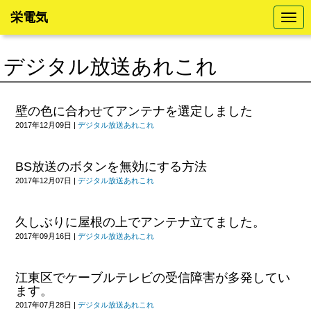
栄電気
N
a
v
i
デジタル放送あれこれ
g
a
t
i
o
壁の色に合わせてアンテナを選定しました
n
2017年12月09日
|
デジタル放送あれこれ
BS放送のボタンを無効にする方法
2017年12月07日
|
デジタル放送あれこれ
久しぶりに屋根の上でアンテナ立てました。
2017年09月16日
|
デジタル放送あれこれ
江東区でケーブルテレビの受信障害が多発してい
ます。
2017年07月28日
|
デジタル放送あれこれ