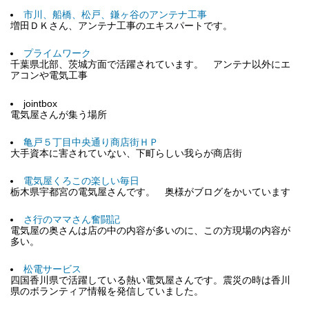
市川、船橋、松戸、鎌ヶ谷のアンテナ工事
増田ＤＫさん、アンテナ工事のエキスパートです。
プライムワーク
千葉県北部、茨城方面で活躍されています。 アンテナ以外にエ
アコンや電気工事
jointbox
電気屋さんが集う場所
亀戸５丁目中央通り商店街ＨＰ
大手資本に害されていない、下町らしい我らが商店街
電気屋くろこの楽しい毎日
栃木県宇都宮の電気屋さんです。 奥様がブログをかいています
さ行のママさん奮闘記
電気屋の奥さんは店の中の内容が多いのに、この方現場の内容が
多い。
松電サービス
四国香川県で活躍している熱い電気屋さんです。震災の時は香川
県のボランティア情報を発信していました。