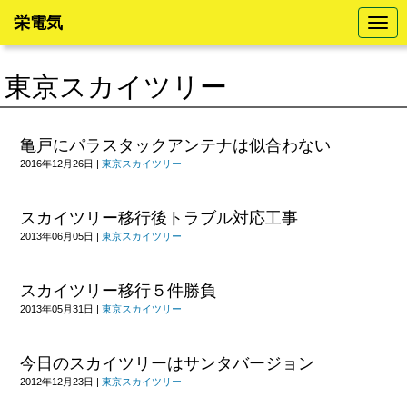
栄電気
N
a
v
i
東京スカイツリー
g
a
t
i
o
亀戸にパラスタックアンテナは似合わない
n
2016年12月26日
|
東京スカイツリー
スカイツリー移行後トラブル対応工事
2013年06月05日
|
東京スカイツリー
スカイツリー移行５件勝負
2013年05月31日
|
東京スカイツリー
今日のスカイツリーはサンタバージョン
2012年12月23日
|
東京スカイツリー