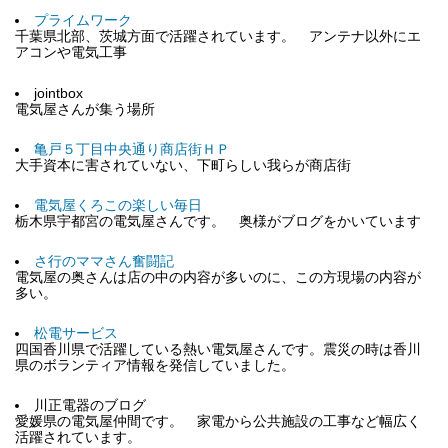
プライムワーク
千葉県北部、茨城方面で活躍されています。 アンテナ以外にエ
アコンや電気工事
jointbox
電気屋さんが集う場所
亀戸５丁目中央通り商店街ＨＰ
大手資本に害されていない、下町らしい我らが商店街
電気屋くろこの楽しい毎日
栃木県宇都宮の電気屋さんです。 奥様がブログをかいています
さ行のママさん奮闘記
電気屋の奥さんは店の中の内容が多いのに、この方現場の内容が
多い。
松電サービス
四国香川県で活躍している熱い電気屋さんです。震災の時は香川
県のボランティア情報を発信していました。
川正電器のブログ
愛媛県の電気屋仲間です。 家電から公共施設の工事など幅広く
活躍されています。