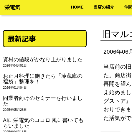
栄電気
HOME
当店の紹介
仲
旧マル
最新記事
2006年06
資材の値段がかなり上がりました
2026年04月01日
当店前の旧
た。商店街
お正月料理に飽きたら「冷蔵庫の
福袋」整理を！
再開を望ん
2026年01月04日
え始めまし
同業者向けのセミナーを行いまし
グストア』
た
おりできま
2025年05月28日
た活気が
AIに栄電気のココロ 風に書いても
らいました
2025年04月16日