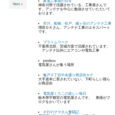
家電工事屋の日常
Next »
神奈川県で活躍されている、工事屋さんで
す。アンテナを中心に勉強させていただいて
おります。
市川、船橋、松戸、鎌ヶ谷のアンテナ工事
増田ＤＫさん、アンテナ工事のエキスパート
です。
プライムワーク
千葉県北部、茨城方面で活躍されています。
アンテナ以外にエアコンや電気工事
jointbox
電気屋さんが集う場所
亀戸５丁目中央通り商店街ＨＰ
大手資本に害されていない、下町らしい我ら
が商店街
電気屋くろこの楽しい毎日
栃木県宇都宮の電気屋さんです。 奥様がブ
ログをかいています
さ行のママさん奮闘記