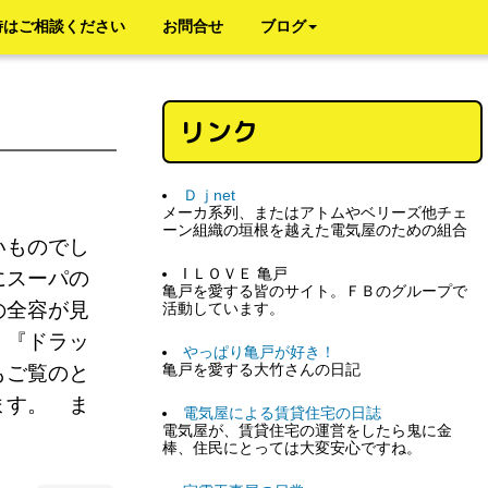
時はご相談ください
お問合せ
ブログ
ン
リンク
Ｄｊnet
メーカ系列、またはアトムやベリーズ他チェ
ーン組織の垣根を越えた電気屋のための組合
いものでし
I ＬＯＶＥ 亀戸
にスーパの
亀戸を愛する皆のサイト。ＦＢのグループで
の全容が見
活動しています。
』『ドラッ
やっぱり亀戸が好き！
亀戸を愛する大竹さんの日記
もご覧のと
ます。 ま
電気屋による賃貸住宅の日誌
電気屋が、賃貸住宅の運営をしたら鬼に金
棒、住民にとっては大変安心ですね。