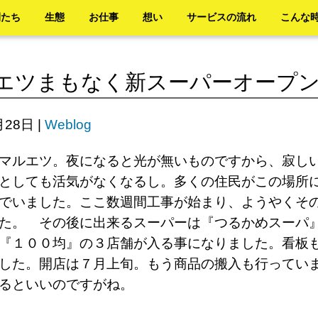
間たち
生態
お仕事
想い
サービスの流れ
こんな
エツまもなく新スーパーオープ
月28日
|
Weblog
マルエツ。夜になると光が無いものですから、寂し
としても活気がなくなるし。多くの住民がこの場所
でいました。ここ数週間工事が始まり、ようやくそ
た。 その後に出来るスーパーは『つるかめスーパ
『１００均』の３店舗が入る事になりました。看板
した。開店は７月上旬。もう商品の搬入も行ってい
でるといいのですがね。