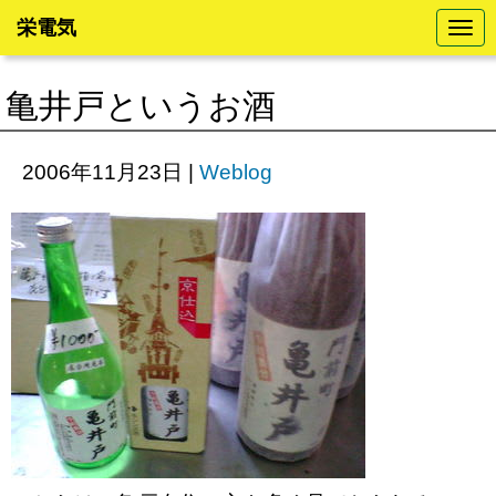
栄電気
N
a
v
i
亀井戸というお酒
g
a
t
i
2006年11月23日
|
Weblog
o
n