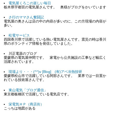
電気屋くろこの楽しい毎日
栃木県宇都宮の電気屋さんです。 奥様がブログをかいています
さ行のママさん奮闘記
電気屋の奥さんは店の中の内容が多いのに、この方現場の内容が
多い。
松電サービス
四国香川県で活躍している熱い電気屋さんです。震災の時は香川
県のボランティア情報を発信していました。
川正電器のブログ
愛媛県の電気屋仲間です。 家電から公共施設の工事など幅広く
活躍されています。
現場より・・・(^^)v [Blog] (有)アベ冷熱技研
愛媛県松山市で活躍している阿部さんです。 業界では一目置か
れている技術屋さんです。
東山電気「ブログ通信」
東京都板橋区で活躍している電気店です。
栄電気ＨＰ（商店街）
こっちは地図がある