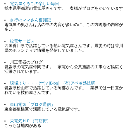
電気屋くろこの楽しい毎日
栃木県宇都宮の電気屋さんです。 奥様がブログをかいています
さ行のママさん奮闘記
電気屋の奥さんは店の中の内容が多いのに、この方現場の内容が
多い。
松電サービス
四国香川県で活躍している熱い電気屋さんです。震災の時は香川
県のボランティア情報を発信していました。
川正電器のブログ
愛媛県の電気屋仲間です。 家電から公共施設の工事など幅広く
活躍されています。
現場より・・・(^^)v [Blog] (有)アベ冷熱技研
愛媛県松山市で活躍している阿部さんです。 業界では一目置か
れている技術屋さんです。
東山電気「ブログ通信」
東京都板橋区で活躍している電気店です。
栄電気ＨＰ（商店街）
こっちは地図がある