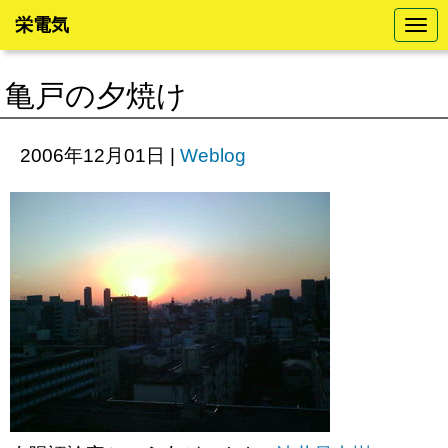
栄電気
N
a
v
i
亀戸の夕焼け
g
a
t
i
2006年12月01日
|
Weblog
o
n