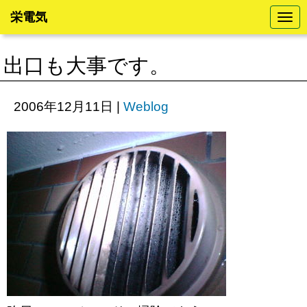
栄電気
N
a
v
i
出口も大事です。
g
a
t
i
2006年12月11日
|
Weblog
o
n