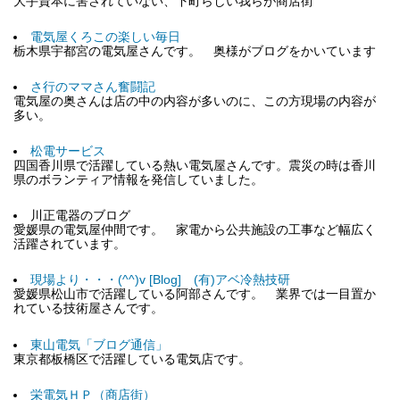
大手資本に害されていない、下町らしい我らが商店街
電気屋くろこの楽しい毎日
栃木県宇都宮の電気屋さんです。 奥様がブログをかいています
さ行のママさん奮闘記
電気屋の奥さんは店の中の内容が多いのに、この方現場の内容が
多い。
松電サービス
四国香川県で活躍している熱い電気屋さんです。震災の時は香川
県のボランティア情報を発信していました。
川正電器のブログ
愛媛県の電気屋仲間です。 家電から公共施設の工事など幅広く
活躍されています。
現場より・・・(^^)v [Blog] (有)アベ冷熱技研
愛媛県松山市で活躍している阿部さんです。 業界では一目置か
れている技術屋さんです。
東山電気「ブログ通信」
東京都板橋区で活躍している電気店です。
栄電気ＨＰ（商店街）