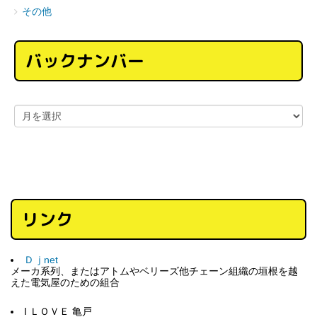
その他
バックナンバー
リンク
Ｄｊnet
メーカ系列、またはアトムやベリーズ他チェーン組織の垣根を越
えた電気屋のための組合
I ＬＯＶＥ 亀戸