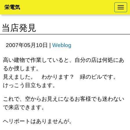
栄電気
N
a
v
i
当店発見
g
a
t
i
2007年05月10日
|
Weblog
o
n
高い建物で作業していると、自分の店は何処にあ
るか捜します。
見えました。 わかります？ 緑のビルです。
けっこう目立ちます。
これで、空からお見えになるお客様でも迷わない
で来店できます。
ヘリポートはありませんが。