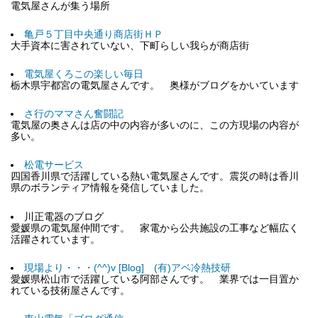
電気屋さんが集う場所
亀戸５丁目中央通り商店街ＨＰ
大手資本に害されていない、下町らしい我らが商店街
電気屋くろこの楽しい毎日
栃木県宇都宮の電気屋さんです。 奥様がブログをかいています
さ行のママさん奮闘記
電気屋の奥さんは店の中の内容が多いのに、この方現場の内容が
多い。
松電サービス
四国香川県で活躍している熱い電気屋さんです。震災の時は香川
県のボランティア情報を発信していました。
川正電器のブログ
愛媛県の電気屋仲間です。 家電から公共施設の工事など幅広く
活躍されています。
現場より・・・(^^)v [Blog] (有)アベ冷熱技研
愛媛県松山市で活躍している阿部さんです。 業界では一目置か
れている技術屋さんです。