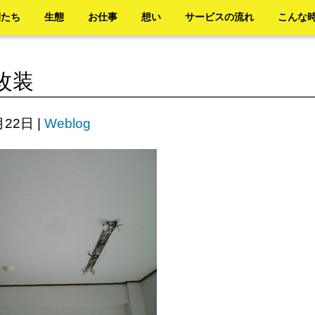
間たち
生態
お仕事
想い
サービスの流れ
こんな
改装
月22日
|
Weblog