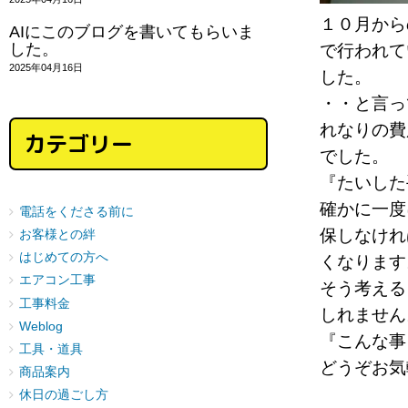
１０月から
AIにこのブログを書いてもらいま
した。
で行われて
2025年04月16日
した。
・・と言っ
れなりの費
カテゴリー
でした。
『たいした
確かに一度
電話をくださる前に
保しなけれ
お客様との絆
はじめての方へ
くなりま
エアコン工事
そう考える
工事料金
しれませ
Weblog
『こんな事
工具・道具
どうぞお気
商品案内
休日の過ごし方