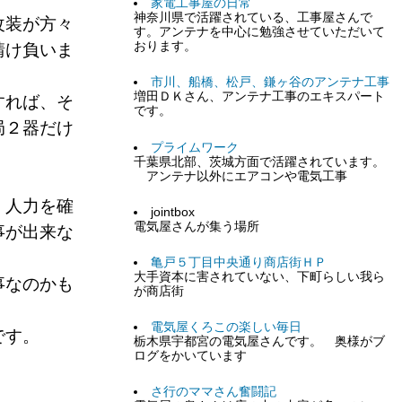
家電工事屋の日常
神奈川県で活躍されている、工事屋さんで
改装が方々
す。アンテナを中心に勉強させていただいて
おります。
請け負いま
市川、船橋、松戸、鎌ヶ谷のアンテナ工事
増田ＤＫさん、アンテナ工事のエキスパート
すれば、そ
です。
局２器だけ
プライムワーク
千葉県北部、茨城方面で活躍されています。
アンテナ以外にエアコンや電気工事
、人力を確
jointbox
電気屋さんが集う場所
事が出来な
亀戸５丁目中央通り商店街ＨＰ
大手資本に害されていない、下町らしい我ら
事なのかも
が商店街
電気屋くろこの楽しい毎日
です。
栃木県宇都宮の電気屋さんです。 奥様がブ
ログをかいています
さ行のママさん奮闘記