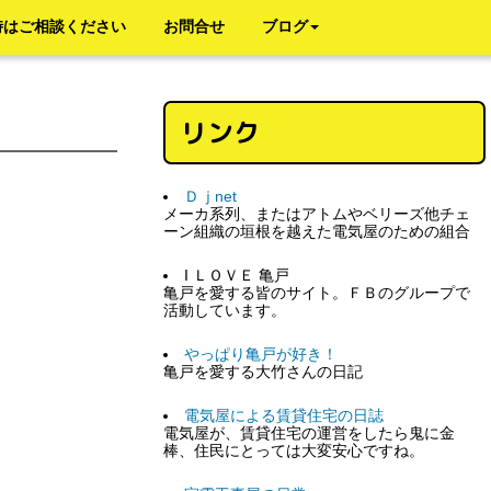
時はご相談ください
お問合せ
ブログ
リンク
Ｄｊnet
メーカ系列、またはアトムやベリーズ他チェ
ーン組織の垣根を越えた電気屋のための組合
I ＬＯＶＥ 亀戸
亀戸を愛する皆のサイト。ＦＢのグループで
活動しています。
やっぱり亀戸が好き！
亀戸を愛する大竹さんの日記
電気屋による賃貸住宅の日誌
電気屋が、賃貸住宅の運営をしたら鬼に金
棒、住民にとっては大変安心ですね。