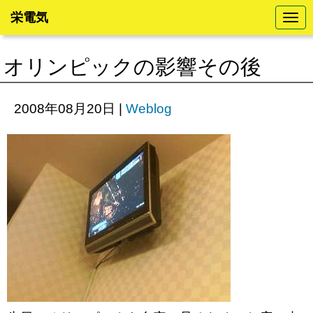
栄電気
N
a
v
i
オリンピックの影響その後
g
a
t
i
2008年08月20日
|
Weblog
o
n