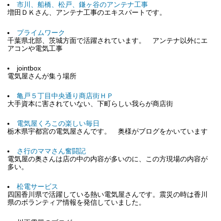
市川、船橋、松戸、鎌ヶ谷のアンテナ工事
増田ＤＫさん、アンテナ工事のエキスパートです。
プライムワーク
千葉県北部、茨城方面で活躍されています。 アンテナ以外にエ
アコンや電気工事
jointbox
電気屋さんが集う場所
亀戸５丁目中央通り商店街ＨＰ
大手資本に害されていない、下町らしい我らが商店街
電気屋くろこの楽しい毎日
栃木県宇都宮の電気屋さんです。 奥様がブログをかいています
さ行のママさん奮闘記
電気屋の奥さんは店の中の内容が多いのに、この方現場の内容が
多い。
松電サービス
四国香川県で活躍している熱い電気屋さんです。震災の時は香川
県のボランティア情報を発信していました。