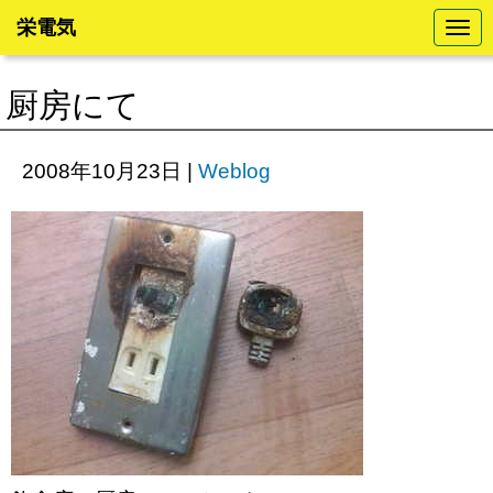
栄電気
N
a
v
i
厨房にて
g
a
t
i
2008年10月23日
|
Weblog
o
n