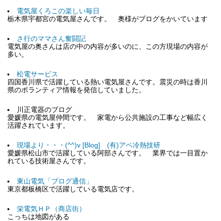
電気屋くろこの楽しい毎日
栃木県宇都宮の電気屋さんです。 奥様がブログをかいています
さ行のママさん奮闘記
電気屋の奥さんは店の中の内容が多いのに、この方現場の内容が
多い。
松電サービス
四国香川県で活躍している熱い電気屋さんです。震災の時は香川
県のボランティア情報を発信していました。
川正電器のブログ
愛媛県の電気屋仲間です。 家電から公共施設の工事など幅広く
活躍されています。
現場より・・・(^^)v [Blog] (有)アベ冷熱技研
愛媛県松山市で活躍している阿部さんです。 業界では一目置か
れている技術屋さんです。
東山電気「ブログ通信」
東京都板橋区で活躍している電気店です。
栄電気ＨＰ（商店街）
こっちは地図がある