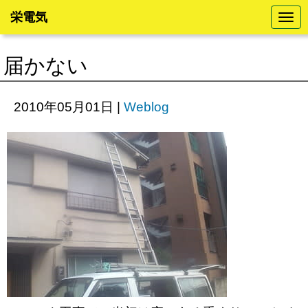
栄電気
N
a
v
i
届かない
g
a
t
i
2010年05月01日
|
Weblog
o
n