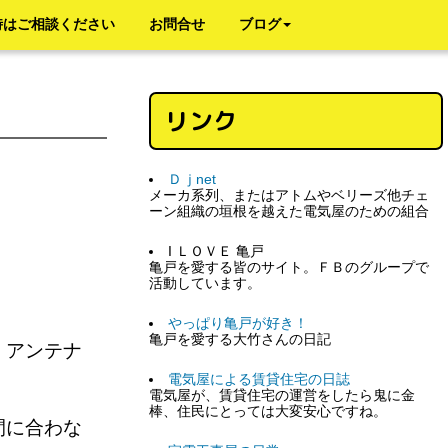
時はご相談ください
お問合せ
ブログ
リンク
Ｄｊnet
メーカ系列、またはアトムやベリーズ他チェ
ーン組織の垣根を越えた電気屋のための組合
I ＬＯＶＥ 亀戸
亀戸を愛する皆のサイト。ＦＢのグループで
活動しています。
やっぱり亀戸が好き！
亀戸を愛する大竹さんの日記
、アンテナ
電気屋による賃貸住宅の日誌
電気屋が、賃貸住宅の運営をしたら鬼に金
棒、住民にとっては大変安心ですね。
間に合わな