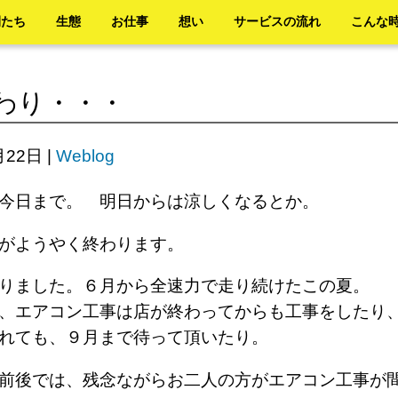
間たち
生態
お仕事
想い
サービスの流れ
こんな
わり・・・
月22日
|
Weblog
今日まで。 明日からは涼しくなるとか。
がようやく終わります。
りました。６月から全速力で走り続けたこの夏。
、エアコン工事は店が終わってからも工事をしたり
まれても、９月まで待って頂いたり。
前後では、残念ながらお二人の方がエアコン工事が