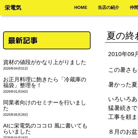
栄電気
HOME
当店の紹介
仲
夏の終
最新記事
2010年09
資材の値段がかなり上がりました
2026年04月01日
この暑さも
お正月料理に飽きたら「冷蔵庫の
暑かった夏
福袋」整理を！
2026年01月04日
いろいろあ
同業者向けのセミナーを行いまし
猛暑続きで
た
2025年05月28日
工事を頼
AIに栄電気のココロ 風に書いても
らいました
８月のお盆
2025年04月16日