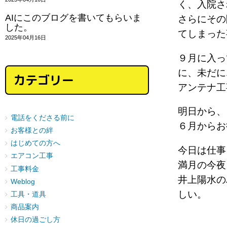
く、入院さ
AIにこのブログを書いてもらいま
さらにその
した。
てしまった
2025年04月16日
９月に入っ
に、未だに
カテゴリー
アンテナ工
明日から、
電話をくださる前に
６月からお
お客様との絆
はじめての方へ
今日は仕事
エアコン工事
満月の今夜
工事料金
井上陽水の
Weblog
しい。
工具・道具
商品案内
休日の過ごし方