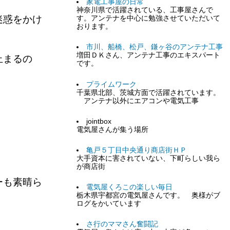
家電工事屋の日常
神奈川県で活躍されている、工事屋さんで
迷惑をかけ
す。アンテナを中心に勉強させていただいて
おります。
市川、船橋、松戸、鎌ヶ谷のアンテナ工事
増田ＤＫさん、アンテナ工事のエキスパート
止まるの
です。
プライムワーク
千葉県北部、茨城方面で活躍されています。
アンテナ以外にエアコンや電気工事
jointbox
電気屋さんが集う場所
亀戸５丁目中央通り商店街ＨＰ
大手資本に害されていない、下町らしい我ら
が商店街
ーも素晴ら
電気屋くろこの楽しい毎日
栃木県宇都宮の電気屋さんです。 奥様がブ
ログをかいています
さ行のママさん奮闘記