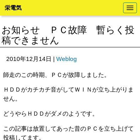
栄電気
N
a
v
i
お知らせ ＰＣ故障 暫らく投
g
a
稿できません
t
i
o
n
2010年12月14日
|
Weblog
師走のこの時期、ＰＣが故障しました。
ＨＤＤがカチカチ音がしてＷＩＮが立ち上がりま
せん。
どうやらＨＤＤがダメのようです。
この記事は放置してあった昔のＰＣを立ち上げて
投稿してます。