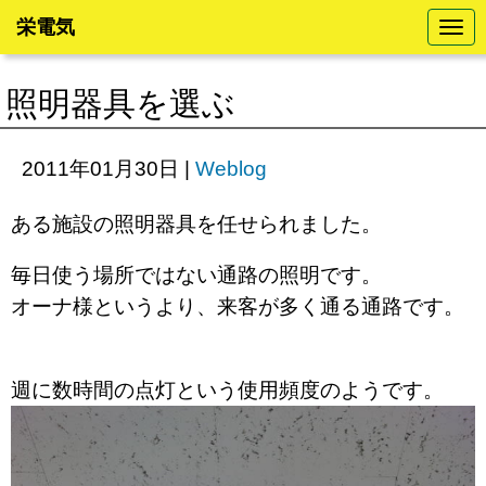
栄電気
N
a
v
i
照明器具を選ぶ
g
a
t
i
2011年01月30日
|
Weblog
o
n
ある施設の照明器具を任せられました。
毎日使う場所ではない通路の照明です。
オーナ様というより、来客が多く通る通路です。
週に数時間の点灯という使用頻度のようです。