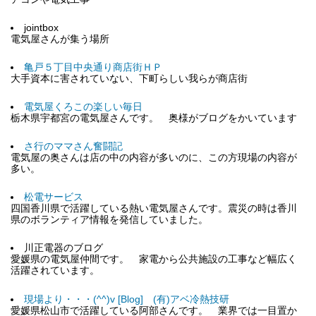
jointbox
電気屋さんが集う場所
亀戸５丁目中央通り商店街ＨＰ
大手資本に害されていない、下町らしい我らが商店街
電気屋くろこの楽しい毎日
栃木県宇都宮の電気屋さんです。 奥様がブログをかいています
さ行のママさん奮闘記
電気屋の奥さんは店の中の内容が多いのに、この方現場の内容が
多い。
松電サービス
四国香川県で活躍している熱い電気屋さんです。震災の時は香川
県のボランティア情報を発信していました。
川正電器のブログ
愛媛県の電気屋仲間です。 家電から公共施設の工事など幅広く
活躍されています。
現場より・・・(^^)v [Blog] (有)アベ冷熱技研
愛媛県松山市で活躍している阿部さんです。 業界では一目置か