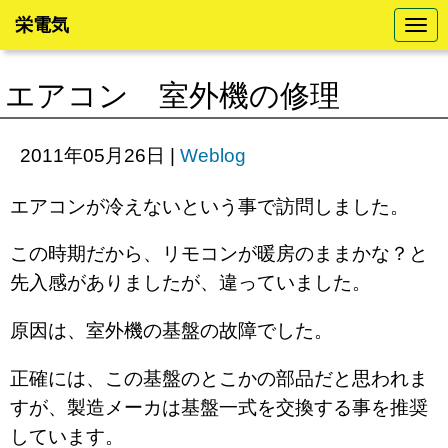
栄電気
N
a
v
i
エアコン 室外機の修理
g
a
t
i
2011年05月26日
|
Weblog
o
n
エアコンが冷えないという事で訪問しました。
この時期だから、リモコンが暖房のままかな？と
先入感がありましたが、違っていました。
原因は、室外機の基盤の故障でした。
正確には、この基盤のとこかの部品だと思われま
すが、製造メーカは基盤一式を交換する事を推奨
しています。