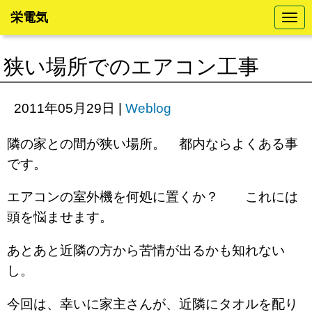
栄電気
N
a
v
i
狭い場所でのエアコン工事
g
a
t
i
2011年05月29日
|
Weblog
o
n
隣の家との間が狭い場所。 都内ならよくある事
です。
エアコンの室外機を何処に置くか？ これには
頭を悩ませます。
あとあと近隣の方から苦情が出るかも知れない
し。
今回は、幸いに家主さんが、近隣にタオルを配り