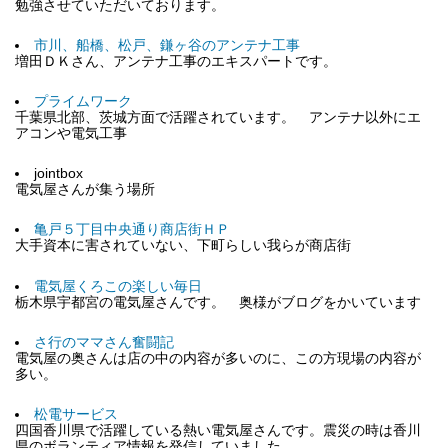
勉強させていただいております。
市川、船橋、松戸、鎌ヶ谷のアンテナ工事
増田ＤＫさん、アンテナ工事のエキスパートです。
プライムワーク
千葉県北部、茨城方面で活躍されています。 アンテナ以外にエ
アコンや電気工事
jointbox
電気屋さんが集う場所
亀戸５丁目中央通り商店街ＨＰ
大手資本に害されていない、下町らしい我らが商店街
電気屋くろこの楽しい毎日
栃木県宇都宮の電気屋さんです。 奥様がブログをかいています
さ行のママさん奮闘記
電気屋の奥さんは店の中の内容が多いのに、この方現場の内容が
多い。
松電サービス
四国香川県で活躍している熱い電気屋さんです。震災の時は香川
県のボランティア情報を発信していました。