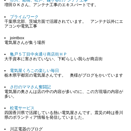
市川、船橋、松戸、鎌ヶ谷のアンテナ工事
増田ＤＫさん、アンテナ工事のエキスパートです。
プライムワーク
千葉県北部、茨城方面で活躍されています。 アンテナ以外にエ
アコンや電気工事
jointbox
電気屋さんが集う場所
亀戸５丁目中央通り商店街ＨＰ
大手資本に害されていない、下町らしい我らが商店街
電気屋くろこの楽しい毎日
栃木県宇都宮の電気屋さんです。 奥様がブログをかいています
さ行のママさん奮闘記
電気屋の奥さんは店の中の内容が多いのに、この方現場の内容が
多い。
松電サービス
四国香川県で活躍している熱い電気屋さんです。震災の時は香川
県のボランティア情報を発信していました。
川正電器のブログ