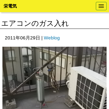
栄電気
N
a
v
i
エアコンのガス入れ
g
a
t
i
2011年06月29日
|
Weblog
o
n