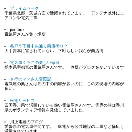
プライムワーク
千葉県北部、茨城方面で活躍されています。 アンテナ以外にエ
アコンや電気工事
jointbox
電気屋さんが集う場所
亀戸５丁目中央通り商店街ＨＰ
大手資本に害されていない、下町らしい我らが商店街
電気屋くろこの楽しい毎日
栃木県宇都宮の電気屋さんです。 奥様がブログをかいています
さ行のママさん奮闘記
電気屋の奥さんは店の中の内容が多いのに、この方現場の内容が
多い。
松電サービス
四国香川県で活躍している熱い電気屋さんです。震災の時は香川
県のボランティア情報を発信していました。
川正電器のブログ
愛媛県の電気屋仲間です。 家電から公共施設の工事など幅広く
活躍されています。