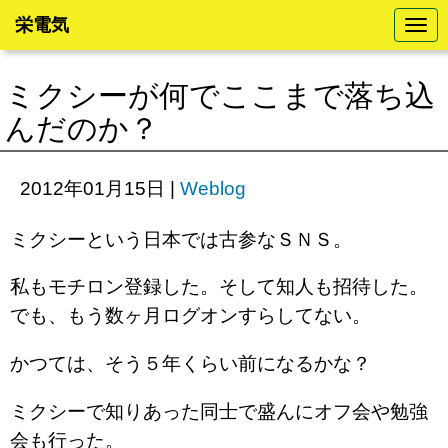
栄電気
N
a
v
i
ミクシーが何でここまで落ち込
g
a
んだのか？
t
i
o
n
2012年01月15日
|
Weblog
ミクシーという日本では古参なＳＮＳ。
私もモチロン登録した。そして知人も招待した。
でも、もう数ヶ月ログオンすらしてない。
かつては、そう５年くらい前になるかな？
ミクシーで知りあった同士で盛んにオフ会や勉強
会も行った。