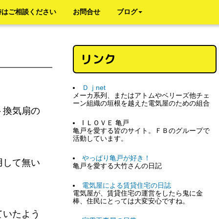
時はご相談ください
お問合せ
ブログ
リンク
Ｄｊnet
メーカ系列、またはアトムやベリーズ他チェ
ーン組織の垣根を越えた電気屋のための組合
ト換気扇の
I ＬＯＶＥ 亀戸
亀戸を愛する皆のサイト。ＦＢのグループで
活動しています。
やっぱり亀戸が好き！
用して無い
亀戸を愛する大竹さんの日記
電気屋による賃貸住宅の日誌
電気屋が、賃貸住宅の運営をしたら鬼に金
棒、住民にとっては大変安心ですね。
ていたよう