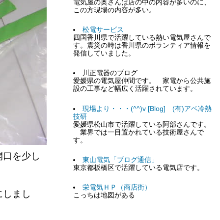
電気屋の奥さんは店の中の内容が多いのに、
この方現場の内容が多い。
松電サービス
四国香川県で活躍している熱い電気屋さんで
す。震災の時は香川県のボランティア情報を
発信していました。
川正電器のブログ
愛媛県の電気屋仲間です。 家電から公共施
設の工事など幅広く活躍されています。
現場より・・・(^^)v [Blog] (有)アベ冷熱
技研
愛媛県松山市で活躍している阿部さんです。
業界では一目置かれている技術屋さんで
す。
開口を少し
東山電気「ブログ通信」
東京都板橋区で活躍している電気店です。
栄電気ＨＰ（商店街）
にしまし
こっちは地図がある