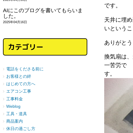
です。
AIにこのブログを書いてもらいま
した。
天井に埋め
2025年04月16日
いというこ
ありがとう
カテゴリー
換気扇は、
一苦労で
電話をくださる前に
す。
お客様との絆
はじめての方へ
エアコン工事
工事料金
Weblog
工具・道具
商品案内
休日の過ごし方