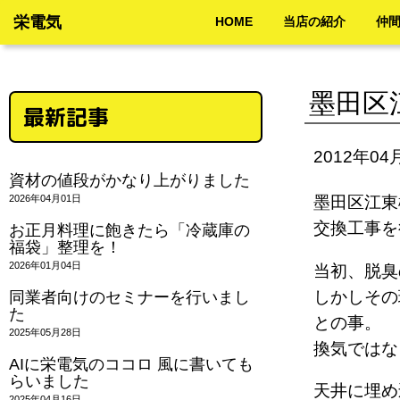
栄電気
HOME
当店の紹介
仲
墨田区
最新記事
2012年04
資材の値段がかなり上がりました
2026年04月01日
墨田区江東
交換工事
お正月料理に飽きたら「冷蔵庫の
福袋」整理を！
2026年01月04日
当初、脱臭
しかしその
同業者向けのセミナーを行いまし
た
との事。
2025年05月28日
換気では
AIに栄電気のココロ 風に書いても
らいました
天井に埋め
2025年04月16日