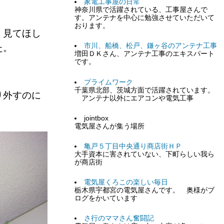
家電工事屋の日常
神奈川県で活躍されている、工事屋さんで
す。アンテナを中心に勉強させていただいて
おります。
、見てほし
市川、船橋、松戸、鎌ヶ谷のアンテナ工事
た。
増田ＤＫさん、アンテナ工事のエキスパート
です。
プライムワーク
千葉県北部、茨城方面で活躍されています。
り外すのに
アンテナ以外にエアコンや電気工事
jointbox
電気屋さんが集う場所
亀戸５丁目中央通り商店街ＨＰ
大手資本に害されていない、下町らしい我ら
が商店街
電気屋くろこの楽しい毎日
栃木県宇都宮の電気屋さんです。 奥様がブ
ログをかいています
さ行のママさん奮闘記