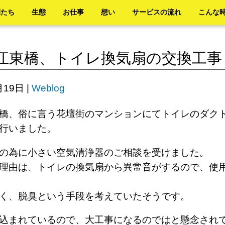
間たち
生態
お仕事
想い
サービスの流れ
こんな
江東橋、トイレ換気扇の交換工事
月19日
|
Weblog
橋、俗に言う花壇街のマンションにてトイレのダク
を行いました。
の為に小さい空気清浄器のご相談を受けました。
理由は、トイレの換気扇から異常音がするので、使
なく、脱臭という手段を考えていたそうです。
込まれているので、大工事になるのではと懸念され