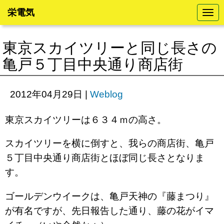
栄電気
N
a
v
i
東京スカイツリーと同じ長さの
g
a
亀戸５丁目中央通り商店街
t
i
o
n
2012年04月29日
|
Weblog
東京スカイツリーは６３４ｍの高さ。
スカイツリーを横に倒すと、我らの商店街、亀戸
５丁目中央通り商店街とほぼ同じ長さとなりま
す。
ゴールデンウイークは、亀戸天神の『藤まつり』
が有名ですが、先日報告した通り、藤の花がイマ