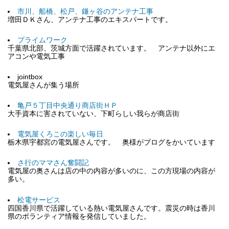
市川、船橋、松戸、鎌ヶ谷のアンテナ工事
増田ＤＫさん、アンテナ工事のエキスパートです。
プライムワーク
千葉県北部、茨城方面で活躍されています。 アンテナ以外にエ
アコンや電気工事
jointbox
電気屋さんが集う場所
亀戸５丁目中央通り商店街ＨＰ
大手資本に害されていない、下町らしい我らが商店街
電気屋くろこの楽しい毎日
栃木県宇都宮の電気屋さんです。 奥様がブログをかいています
さ行のママさん奮闘記
電気屋の奥さんは店の中の内容が多いのに、この方現場の内容が
多い。
松電サービス
四国香川県で活躍している熱い電気屋さんです。震災の時は香川
県のボランティア情報を発信していました。