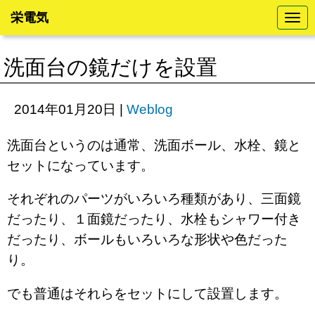
栄電気
N
a
v
i
洗面台の鏡だけを設置
g
a
t
i
2014年01月20日
|
Weblog
o
n
洗面台というのは通常、洗面ボール、水栓、鏡と
セットになっています。
それぞれのパーツがいろいろ種類があり、三面鏡
だったり、１面鏡だったり、水栓もシャワー付き
だったり、ボールもいろいろな形状や色だった
り。
でも普通はそれらをセットにして設置します。