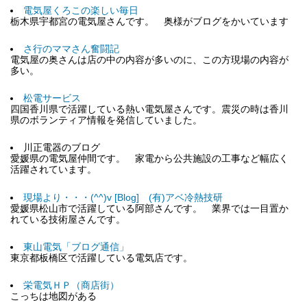
電気屋くろこの楽しい毎日
栃木県宇都宮の電気屋さんです。 奥様がブログをかいています
さ行のママさん奮闘記
電気屋の奥さんは店の中の内容が多いのに、この方現場の内容が
多い。
松電サービス
四国香川県で活躍している熱い電気屋さんです。震災の時は香川
県のボランティア情報を発信していました。
川正電器のブログ
愛媛県の電気屋仲間です。 家電から公共施設の工事など幅広く
活躍されています。
現場より・・・(^^)v [Blog] (有)アベ冷熱技研
愛媛県松山市で活躍している阿部さんです。 業界では一目置か
れている技術屋さんです。
東山電気「ブログ通信」
東京都板橋区で活躍している電気店です。
栄電気ＨＰ（商店街）
こっちは地図がある