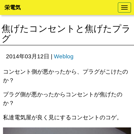
栄電気
N
a
v
i
焦げたコンセントと焦げたプラ
g
a
グ
t
i
o
n
2014年03月12日
|
Weblog
コンセント側が悪かったから、プラグがこけたの
か？
プラグ側が悪かったからコンセントが焦げたの
か？
私達電気屋が良く見にするコンセントのコゲ。