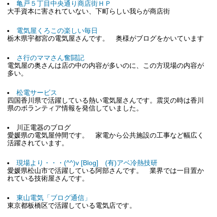
亀戸５丁目中央通り商店街ＨＰ
大手資本に害されていない、下町らしい我らが商店街
電気屋くろこの楽しい毎日
栃木県宇都宮の電気屋さんです。 奥様がブログをかいています
さ行のママさん奮闘記
電気屋の奥さんは店の中の内容が多いのに、この方現場の内容が
多い。
松電サービス
四国香川県で活躍している熱い電気屋さんです。震災の時は香川
県のボランティア情報を発信していました。
川正電器のブログ
愛媛県の電気屋仲間です。 家電から公共施設の工事など幅広く
活躍されています。
現場より・・・(^^)v [Blog] (有)アベ冷熱技研
愛媛県松山市で活躍している阿部さんです。 業界では一目置か
れている技術屋さんです。
東山電気「ブログ通信」
東京都板橋区で活躍している電気店です。