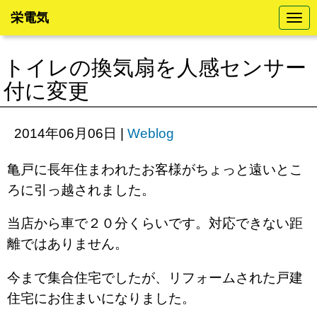
栄電気
N
a
v
i
トイレの換気扇を人感センサー
g
a
付に変更
t
i
o
n
2014年06月06日
|
Weblog
亀戸に長年住まわれたお客様がちょっと遠いとこ
ろに引っ越されました。
当店から車で２０分くらいです。対応できない距
離ではありません。
今まで集合住宅でしたが、リフォームされた戸建
住宅にお住まいになりました。