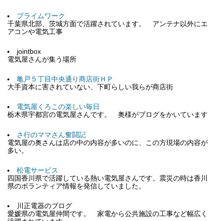
プライムワーク
千葉県北部、茨城方面で活躍されています。 アンテナ以外にエ
アコンや電気工事
jointbox
電気屋さんが集う場所
亀戸５丁目中央通り商店街ＨＰ
大手資本に害されていない、下町らしい我らが商店街
電気屋くろこの楽しい毎日
栃木県宇都宮の電気屋さんです。 奥様がブログをかいています
さ行のママさん奮闘記
電気屋の奥さんは店の中の内容が多いのに、この方現場の内容が
多い。
松電サービス
四国香川県で活躍している熱い電気屋さんです。震災の時は香川
県のボランティア情報を発信していました。
川正電器のブログ
愛媛県の電気屋仲間です。 家電から公共施設の工事など幅広く