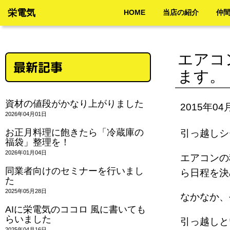
栄電気
HOME
当店の紹介
仲
エアコ
最新記事
ます。
資材の値段がかなり上がりました
2015年04
2026年04月01日
お正月料理に飽きたら「冷蔵庫の
引っ越し
福袋」整理を！
2026年01月04日
エアコンの
同業者向けのセミナーを行いまし
ら日程を決
た
2025年05月28日
なかなか
AIに栄電気のココロ 風に書いても
らいました
引っ越しと
2025年04月16日