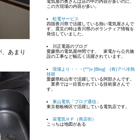
電気屋の奥さんは店の中の内容が多いのに、
この方現場の内容が多い。
松電サービス
四国香川県で活躍している熱い電気屋さんで
す。震災の時は香川県のボランティア情報を
発信していました。
川正電器のブログ
が、あまり
愛媛県の電気屋仲間です。 家電から公共施
設の工事など幅広く活躍されています。
現場より・・・(^^)v [Blog] (有)アベ冷熱
技研
愛媛県松山市で活躍している阿部さんです。
業界では一目置かれている技術屋さんで
す。
東山電気「ブログ通信」
東京都板橋区で活躍している電気店です。
栄電気ＨＰ（商店街）
こっちは地図がある