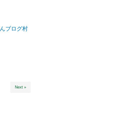
。
んブログ村
Next »