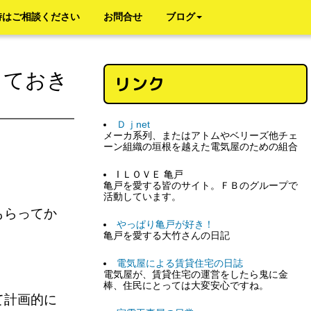
時はご相談ください
お問合せ
ブログ
しておき
リンク
Ｄｊnet
メーカ系列、またはアトムやベリーズ他チェ
ーン組織の垣根を越えた電気屋のための組合
I ＬＯＶＥ 亀戸
亀戸を愛する皆のサイト。ＦＢのグループで
活動しています。
もらってか
やっぱり亀戸が好き！
亀戸を愛する大竹さんの日記
電気屋による賃貸住宅の日誌
ん。
電気屋が、賃貸住宅の運営をしたら鬼に金
棒、住民にとっては大変安心ですね。
て計画的に