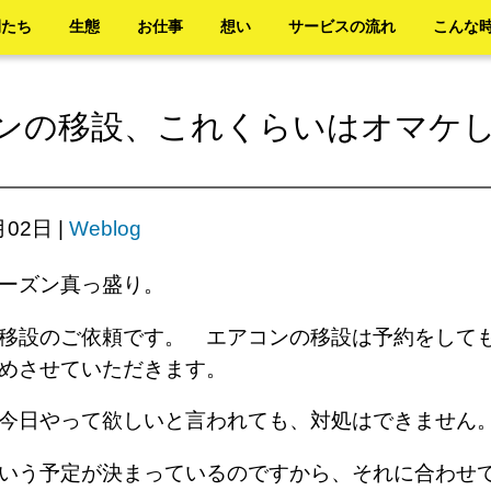
間たち
生態
お仕事
想い
サービスの流れ
こんな
ンの移設、これくらいはオマケ
月02日
|
Weblog
シーズン真っ盛り。
移設のご依頼です。 エアコンの移設は予約をして
めさせていただきます。
、今日やって欲しいと言われても、対処はできませ
いう予定が決まっているのですから、それに合わせ