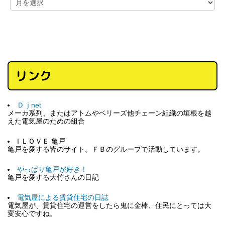
リンク
Ｄｊnet
メーカ系列、またはアトムやベリーズ他チェーン組織の垣根を越
えた電気屋のための組合
I ＬＯＶＥ 亀戸
亀戸を愛する皆のサイト。ＦＢのグループで活動しています。
やっぱり亀戸が好き！
亀戸を愛する大竹さんの日記
電気屋による賃貸住宅の日誌
電気屋が、賃貸住宅の運営をしたら鬼に金棒、住民にとっては大
変安心ですね。