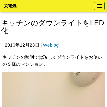
栄電気
N
a
v
i
キッチンのダウンライトをLED
g
a
化
t
i
o
n
2016年12月23日
|
Weblog
キッチンの照明では珍しくダウンライトをお使い
のＳ様のマンション。