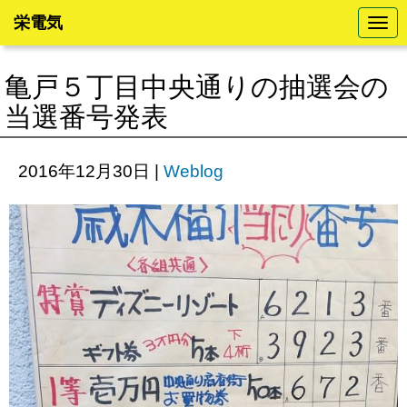
栄電気
N
a
v
i
亀戸５丁目中央通りの抽選会の
g
a
当選番号発表
t
i
o
n
2016年12月30日
|
Weblog