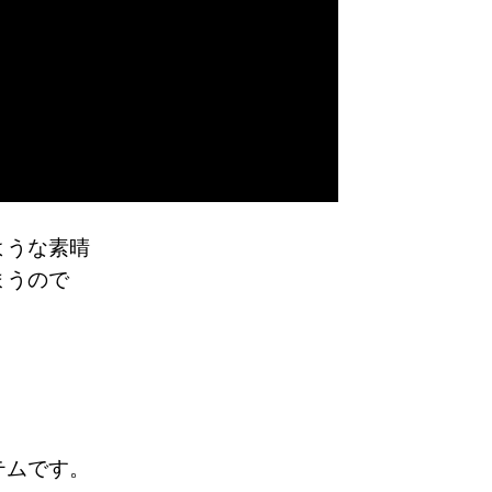
ような素晴
まうので
ん。
テムです。