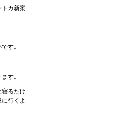
ントカ新案
幸いです。
あります。
は寝るだけ
取に行くよ