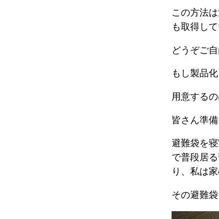
この方法は
も取得し
どうぞご自
もし製品
用意するの
皆さん準
避難袋を寝
で普段居る
り、私は
その避難