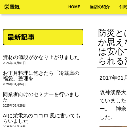
栄電気
HOME
当店の紹介
仲
防災と
最新記事
か思え
は安心
資材の値段がかなり上がりました
られる
2026年04月01日
お正月料理に飽きたら「冷蔵庫の
2017年01
福袋」整理を！
2026年01月04日
阪神淡路大
同業者向けのセミナーを行いまし
た
ていました
2025年05月28日
ー。 神奈
AIに栄電気のココロ 風に書いても
した。
らいました
2025年04月16日