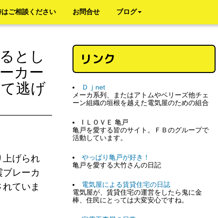
時はご相談ください
お問合せ
ブログ
守るとし
リンク
ーカー
して逃げ
Ｄｊnet
メーカ系列、またはアトムやベリーズ他チェ
ーン組織の垣根を越えた電気屋のための組合
I ＬＯＶＥ 亀戸
亀戸を愛する皆のサイト。ＦＢのグループで
活動しています。
り上げられ
やっぱり亀戸が好き！
亀戸を愛する大竹さんの日記
震ブレーカ
電気屋による賃貸住宅の日誌
されていま
電気屋が、賃貸住宅の運営をしたら鬼に金
棒、住民にとっては大変安心ですね。