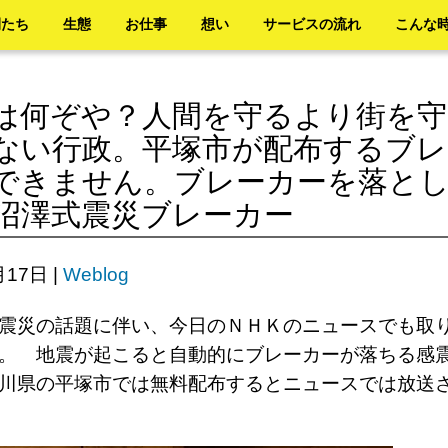
間たち
生態
お仕事
想い
サービスの流れ
こんな
は何ぞや？人間を守るより街を
ない行政。平塚市が配布するブレ
できません。ブレーカーを落と
沼澤式震災ブレーカー
月17日
|
Weblog
震災の話題に伴い、今日のＮＨＫのニュースでも取
。 地震が起こると自動的にブレーカーが落ちる感
川県の平塚市では無料配布するとニュースでは放送