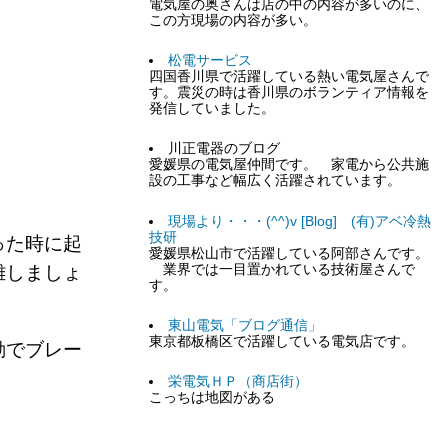
電気屋の奥さんは店の中の内容が多いのに、
この方現場の内容が多い。
松電サービス
四国香川県で活躍している熱い電気屋さんで
す。震災の時は香川県のボランティア情報を
発信していました。
川正電器のブログ
愛媛県の電気屋仲間です。 家電から公共施
設の工事など幅広く活躍されています。
現場より・・・(^^)v [Blog] (有)アベ冷熱
技研
った時に起
愛媛県松山市で活躍している阿部さんです。
業界では一目置かれている技術屋さんで
難しましょ
す。
東山電気「ブログ通信」
東京都板橋区で活躍している電気店です。
動でブレー
栄電気ＨＰ（商店街）
こっちは地図がある