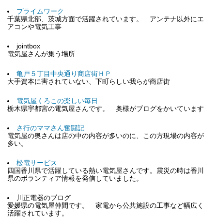
プライムワーク
千葉県北部、茨城方面で活躍されています。 アンテナ以外にエ
アコンや電気工事
jointbox
電気屋さんが集う場所
亀戸５丁目中央通り商店街ＨＰ
大手資本に害されていない、下町らしい我らが商店街
電気屋くろこの楽しい毎日
栃木県宇都宮の電気屋さんです。 奥様がブログをかいています
さ行のママさん奮闘記
電気屋の奥さんは店の中の内容が多いのに、この方現場の内容が
多い。
松電サービス
四国香川県で活躍している熱い電気屋さんです。震災の時は香川
県のボランティア情報を発信していました。
川正電器のブログ
愛媛県の電気屋仲間です。 家電から公共施設の工事など幅広く
活躍されています。