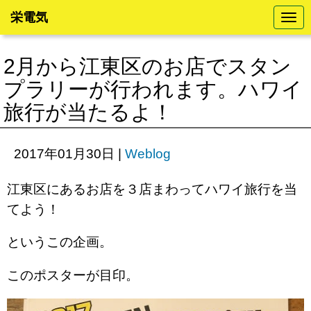
栄電気
N
a
v
i
2月から江東区のお店でスタン
g
a
プラリーが行われます。ハワイ
t
i
旅行が当たるよ！
o
n
2017年01月30日
|
Weblog
江東区にあるお店を３店まわってハワイ旅行を当
てよう！
というこの企画。
このポスターが目印。