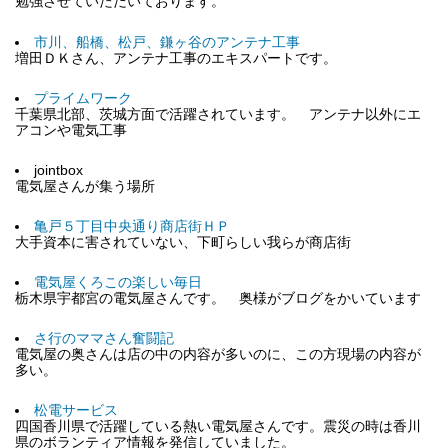
勉強させていただいております。
市川、船橋、松戸、鎌ヶ谷のアンテナ工事
増田ＤＫさん、アンテナ工事のエキスパートです。
プライムワーク
千葉県北部、茨城方面で活躍されています。 アンテナ以外にエ
アコンや電気工事
jointbox
電気屋さんが集う場所
亀戸５丁目中央通り商店街ＨＰ
大手資本に害されていない、下町らしい我らが商店街
電気屋くろこの楽しい毎日
栃木県宇都宮の電気屋さんです。 奥様がブログをかいています
さ行のママさん奮闘記
電気屋の奥さんは店の中の内容が多いのに、この方現場の内容が
多い。
松電サービス
四国香川県で活躍している熱い電気屋さんです。震災の時は香川
県のボランティア情報を発信していました。