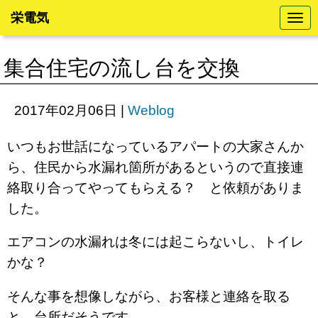
栄電気
N
a
v
i
集合住宅の流し台を交換
g
a
t
i
2017年02月06日
|
Weblog
o
n
いつもお世話になっているアパートの大家さんか
ら、住民から水漏れ箇所があるというので直接連
絡取り合ってやってもらえる？ と依頼がありま
した。
エアコンの水漏れは冬には起こらないし、トイレ
かな？
そんな事を想像しながら、お客様と連絡を取る
と、台所だそうです。