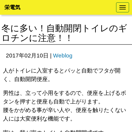
栄電気
N
a
v
i
冬に多い！自動開閉トイレのギ
g
a
ロチンに注意！！
t
i
o
n
2017年02月10日
|
Weblog
人がトイレに入室するとパッと自動でフタが開
く、自動開閉便座。
男性は、立って小用をするので、便座を上げるボ
タンを押すと便座も自動で上がります。
腰をかがめる事が辛い人や、便座を触りたくない
人には大変便利な機能です。