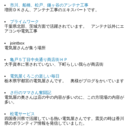
市川、船橋、松戸、鎌ヶ谷のアンテナ工事
増田ＤＫさん、アンテナ工事のエキスパートです。
プライムワーク
千葉県北部、茨城方面で活躍されています。 アンテナ以外にエ
アコンや電気工事
jointbox
電気屋さんが集う場所
亀戸５丁目中央通り商店街ＨＰ
大手資本に害されていない、下町らしい我らが商店街
電気屋くろこの楽しい毎日
栃木県宇都宮の電気屋さんです。 奥様がブログをかいています
さ行のママさん奮闘記
電気屋の奥さんは店の中の内容が多いのに、この方現場の内容が
多い。
松電サービス
四国香川県で活躍している熱い電気屋さんです。震災の時は香川
県のボランティア情報を発信していました。