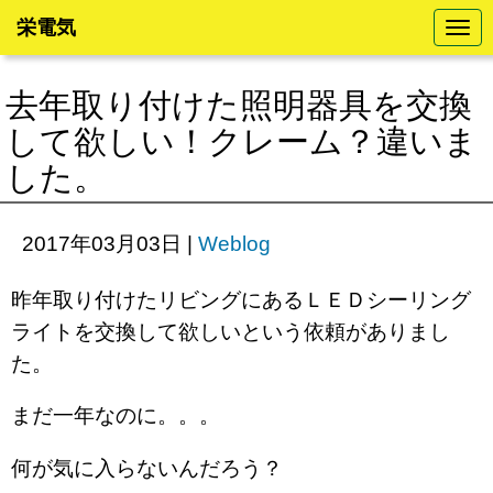
栄電気
N
a
v
i
去年取り付けた照明器具を交換
g
a
して欲しい！クレーム？違いま
t
i
した。
o
n
2017年03月03日
|
Weblog
昨年取り付けたリビングにあるＬＥＤシーリング
ライトを交換して欲しいという依頼がありまし
た。
まだ一年なのに。。。
何が気に入らないんだろう？