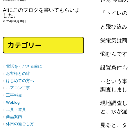
AIにこのブログを書いてもらいま
『トイレ
した。
2025年04月16日
と飛び込
栄電気は
カテゴリー
悩むんで
電話をくださる前に
設置条件
お客様との絆
‥という事
はじめての方へ
エアコン工事
調査しま
工事料金
現地調査し
Weblog
工具・道具
と、水が
商品案内
休日の過ごし方
見ると、