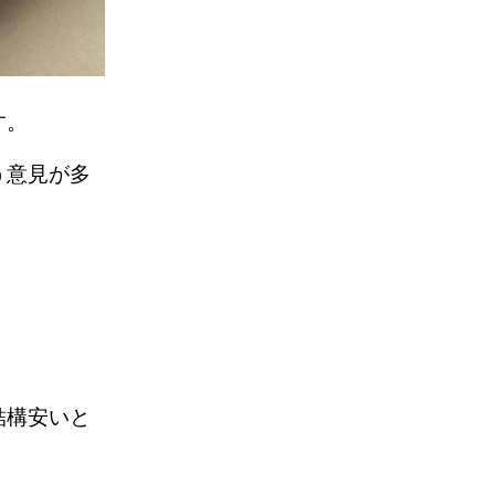
ます。
う意見が多
結構安いと