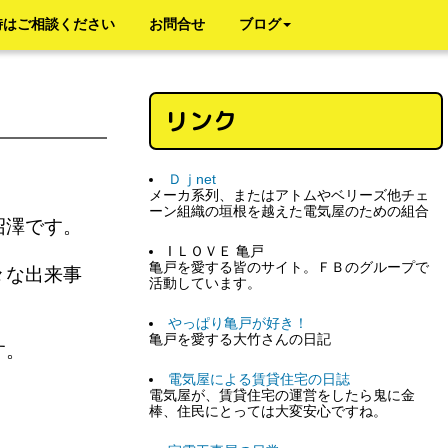
時はご相談ください
お問合せ
ブログ
リンク
Ｄｊnet
メーカ系列、またはアトムやベリーズ他チェ
ーン組織の垣根を越えた電気屋のための組合
沼澤です。
I ＬＯＶＥ 亀戸
亀戸を愛する皆のサイト。ＦＢのグループで
々な出来事
活動しています。
やっぱり亀戸が好き！
亀戸を愛する大竹さんの日記
ます。
電気屋による賃貸住宅の日誌
電気屋が、賃貸住宅の運営をしたら鬼に金
棒、住民にとっては大変安心ですね。