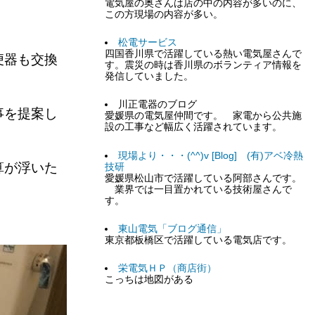
電気屋の奥さんは店の中の内容が多いのに、
この方現場の内容が多い。
松電サービス
四国香川県で活躍している熱い電気屋さんで
便器も交換
す。震災の時は香川県のボランティア情報を
発信していました。
川正電器のブログ
事を提案し
愛媛県の電気屋仲間です。 家電から公共施
設の工事など幅広く活躍されています。
現場より・・・(^^)v [Blog] (有)アベ冷熱
算が浮いた
技研
愛媛県松山市で活躍している阿部さんです。
業界では一目置かれている技術屋さんで
す。
東山電気「ブログ通信」
東京都板橋区で活躍している電気店です。
栄電気ＨＰ（商店街）
こっちは地図がある