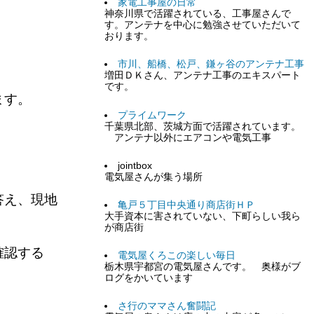
家電工事屋の日常
神奈川県で活躍されている、工事屋さんで
す。アンテナを中心に勉強させていただいて
』
おります。
市川、船橋、松戸、鎌ヶ谷のアンテナ工事
増田ＤＫさん、アンテナ工事のエキスパート
です。
ります。
プライムワーク
千葉県北部、茨城方面で活躍されています。
アンテナ以外にエアコンや電気工事
jointbox
電気屋さんが集う場所
答え、現地
亀戸５丁目中央通り商店街ＨＰ
大手資本に害されていない、下町らしい我ら
が商店街
確認する
電気屋くろこの楽しい毎日
栃木県宇都宮の電気屋さんです。 奥様がブ
ログをかいています
さ行のママさん奮闘記