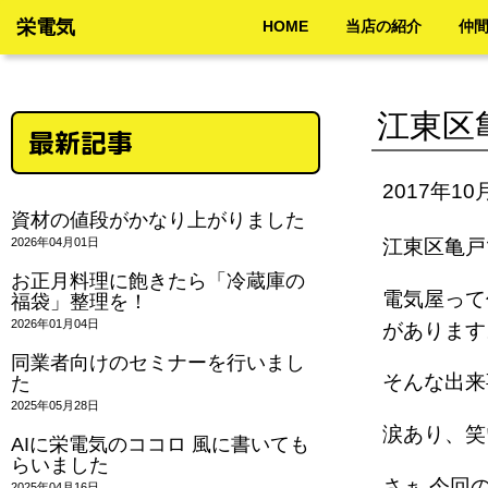
栄電気
HOME
当店の紹介
仲
江東区
最新記事
2017年10
資材の値段がかなり上がりました
2026年04月01日
江東区亀戸
お正月料理に飽きたら「冷蔵庫の
電気屋って
福袋」整理を！
2026年01月04日
がありま
同業者向けのセミナーを行いまし
そんな出
た
2025年05月28日
涙あり、
AIに栄電気のココロ 風に書いても
らいました
さぁ 今回
2025年04月16日