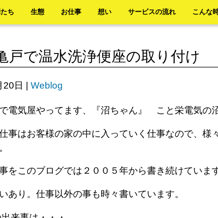
間たち
生態
お仕事
想い
サービスの流れ
こんな
亀戸で温水洗浄便座の取り付け
月20日
|
Weblog
で電気屋やってます、『沼ちゃん』 こと栄電気の
仕事はお客様の家の中に入っていく仕事なので、様
す。
来事をこのブログでは２００５年から書き続けてい
笑いあり。仕事以外の事も時々書いています。
の出来事は・・・