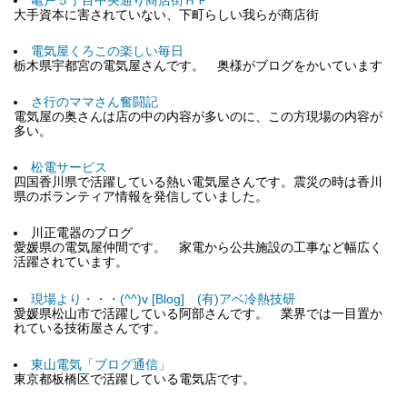
亀戸５丁目中央通り商店街ＨＰ
大手資本に害されていない、下町らしい我らが商店街
電気屋くろこの楽しい毎日
栃木県宇都宮の電気屋さんです。 奥様がブログをかいています
さ行のママさん奮闘記
電気屋の奥さんは店の中の内容が多いのに、この方現場の内容が
多い。
松電サービス
四国香川県で活躍している熱い電気屋さんです。震災の時は香川
県のボランティア情報を発信していました。
川正電器のブログ
愛媛県の電気屋仲間です。 家電から公共施設の工事など幅広く
活躍されています。
現場より・・・(^^)v [Blog] (有)アベ冷熱技研
愛媛県松山市で活躍している阿部さんです。 業界では一目置か
れている技術屋さんです。
東山電気「ブログ通信」
東京都板橋区で活躍している電気店です。