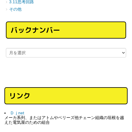
3.11思考回路
その他
バックナンバー
リンク
Ｄｊnet
メーカ系列、またはアトムやベリーズ他チェーン組織の垣根を越
えた電気屋のための組合