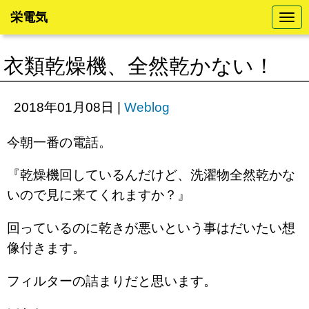
栄電気
N
a
v
i
衣類乾燥機、全然乾かない！
g
a
t
i
2018年01月08日
|
Weblog
o
n
今朝一番の電話。
『乾燥機回しているんだけど、洗濯物全然乾かな
いので見に来てくれますか？』
回っているのに乾きが悪いという事はだいたい想
像付きます。
フィルターの詰まりだと思います。