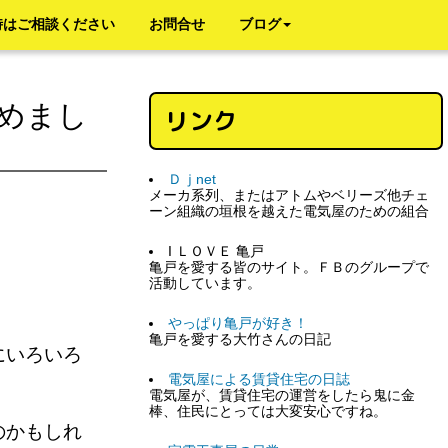
時はご相談ください
お問合せ
ブログ
めまし
リンク
Ｄｊnet
メーカ系列、またはアトムやベリーズ他チェ
ーン組織の垣根を越えた電気屋のための組合
I ＬＯＶＥ 亀戸
亀戸を愛する皆のサイト。ＦＢのグループで
活動しています。
やっぱり亀戸が好き！
亀戸を愛する大竹さんの日記
にいろいろ
電気屋による賃貸住宅の日誌
電気屋が、賃貸住宅の運営をしたら鬼に金
棒、住民にとっては大変安心ですね。
のかもしれ