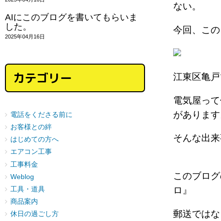
ない。
AIにこのブログを書いてもらいま
した。
今回、この
2025年04月16日
カテゴリー
江東区亀戸
電気屋って
がありま
電話をくださる前に
お客様との絆
そんな出来
はじめての方へ
エアコン工事
工事料金
このブログ
Weblog
ロ』
工具・道具
商品案内
郵送では
休日の過ごし方