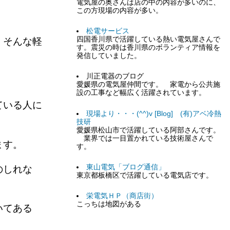
電気屋の奥さんは店の中の内容が多いのに、
この方現場の内容が多い。
。
松電サービス
四国香川県で活躍している熱い電気屋さんで
 そんな軽
す。震災の時は香川県のボランティア情報を
発信していました。
川正電器のブログ
愛媛県の電気屋仲間です。 家電から公共施
設の工事など幅広く活躍されています。
ている人に
現場より・・・(^^)v [Blog] (有)アベ冷熱
技研
愛媛県松山市で活躍している阿部さんです。
業界では一目置かれている技術屋さんで
います。
す。
東山電気「ブログ通信」
のしれな
東京都板橋区で活躍している電気店です。
栄電気ＨＰ（商店街）
こっちは地図がある
いてある