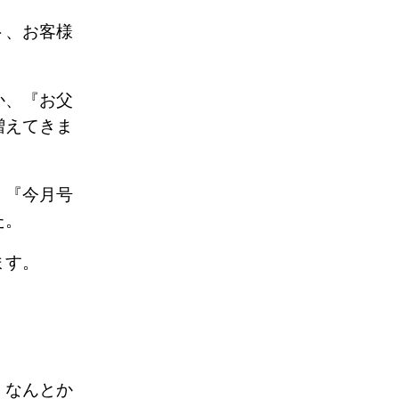
ト、お客様
た。
か、『お父
増えてきま
、『今月号
した。
います。
。なんとか