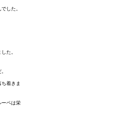
んでした。
れました。
だ。
落ち着きま
ルーペは栄