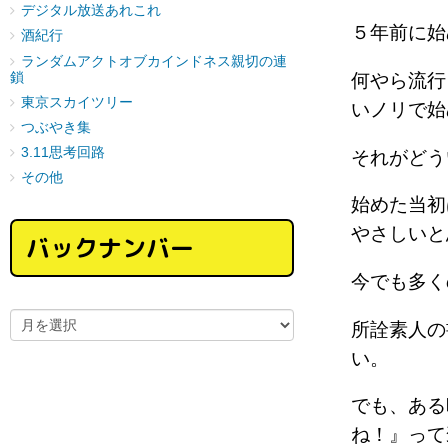
デジタル放送あれこれ
５年前に
酒紀行
ランダムアクトオブカインドネス親切の連
鎖
何やら流行
東京スカイツリー
いノリで
つぶやき集
3.11思考回路
それがど
その他
始めた当初
やさしいと
バックナンバー
今でも多
所詮素人の
い。
でも、ある
ね！』っ