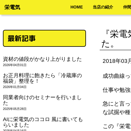
栄電気
HOME
当店の紹介
仲
『栄電
最新記事
た。
資材の値段がかなり上がりました
2018年03
2026年04月01日
お正月料理に飽きたら「冷蔵庫の
成功曲線
福袋」整理を！
2026年01月04日
仕事や勉
同業者向けのセミナーを行いまし
た
急にと言っ
2025年05月28日
な試掘や種
AIに栄電気のココロ 風に書いても
らいました
この『栄電
2025年04月16日