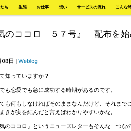
間たち
生態
お仕事
想い
サービスの流れ
こんな
気のココロ ５７号』 配布を始
月08日
|
Weblog
って知っていますか？
強でも恋愛でも急に成功する時期があるのです。
ても何もしなければそのままなんだけど、それまで
まきが実を結んだと言えばわかりやすいかな。
気のココロ』というニューズレターもそんな一つな