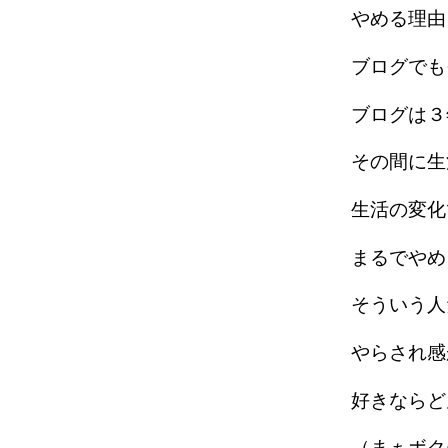
やめる理
ブログで
ブログは
その間に生
生活の変
まるでや
そういう
やらされ
好きなら
（まぁボ