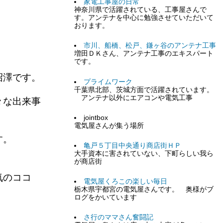
家電工事屋の日常
神奈川県で活躍されている、工事屋さんで
す。アンテナを中心に勉強させていただいて
おります。
市川、船橋、松戸、鎌ヶ谷のアンテナ工事
増田ＤＫさん、アンテナ工事のエキスパート
です。
沼澤です。
プライムワーク
千葉県北部、茨城方面で活躍されています。
アンテナ以外にエアコンや電気工事
々な出来事
jointbox
電気屋さんが集う場所
す。
亀戸５丁目中央通り商店街ＨＰ
大手資本に害されていない、下町らしい我ら
が商店街
気のココ
電気屋くろこの楽しい毎日
栃木県宇都宮の電気屋さんです。 奥様がブ
ログをかいています
さ行のママさん奮闘記