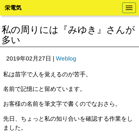
栄電気
N
a
v
i
私の周りには『みゆき』さんが
g
a
多い
t
i
o
n
2019年02月27日
|
Weblog
私は苗字で人を覚えるのが苦手。
名前で記憶にと留めています。
お客様の名前を筆文字で書くのでなおさら。
先日、ちょっと私の知り合いを確認する作業をし
ました。