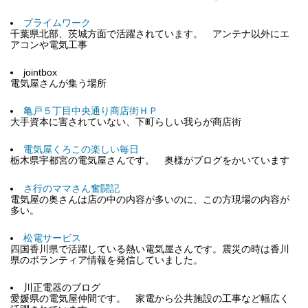
プライムワーク
千葉県北部、茨城方面で活躍されています。 アンテナ以外にエ
アコンや電気工事
jointbox
電気屋さんが集う場所
亀戸５丁目中央通り商店街ＨＰ
大手資本に害されていない、下町らしい我らが商店街
電気屋くろこの楽しい毎日
栃木県宇都宮の電気屋さんです。 奥様がブログをかいています
さ行のママさん奮闘記
電気屋の奥さんは店の中の内容が多いのに、この方現場の内容が
多い。
松電サービス
四国香川県で活躍している熱い電気屋さんです。震災の時は香川
県のボランティア情報を発信していました。
川正電器のブログ
愛媛県の電気屋仲間です。 家電から公共施設の工事など幅広く