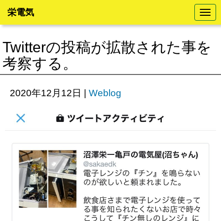
栄電気
N
a
v
i
Twitterの投稿が拡散された事を
g
a
考察する。
t
i
o
n
2020年12月12日
|
Weblog