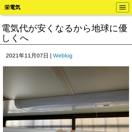
栄電気
N
a
v
i
電気代が安くなるから地球に優
g
a
しくへ
t
i
o
n
2021年11月07日
|
Weblog