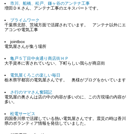
市川、船橋、松戸、鎌ヶ谷のアンテナ工事
増田ＤＫさん、アンテナ工事のエキスパートです。
プライムワーク
千葉県北部、茨城方面で活躍されています。 アンテナ以外にエ
アコンや電気工事
jointbox
電気屋さんが集う場所
亀戸５丁目中央通り商店街ＨＰ
大手資本に害されていない、下町らしい我らが商店街
電気屋くろこの楽しい毎日
栃木県宇都宮の電気屋さんです。 奥様がブログをかいています
さ行のママさん奮闘記
電気屋の奥さんは店の中の内容が多いのに、この方現場の内容が
多い。
松電サービス
四国香川県で活躍している熱い電気屋さんです。震災の時は香川
県のボランティア情報を発信していました。