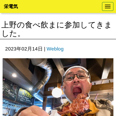
栄電気
N
a
v
i
上野の食べ飲まに参加してきま
g
a
した。
t
i
o
n
2023年02月14日
|
Weblog