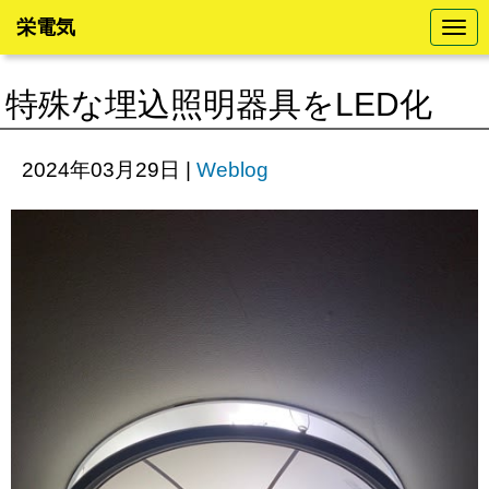
栄電気
N
a
v
i
特殊な埋込照明器具をLED化
g
a
t
i
2024年03月29日
|
Weblog
o
n