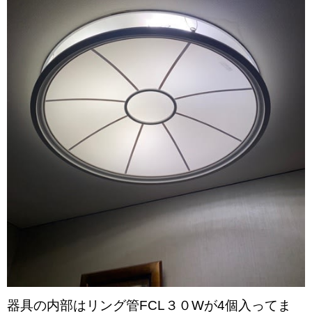
器具の内部はリング管FCL３０Wが4個入ってま