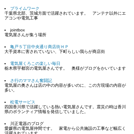
プライムワーク
千葉県北部、茨城方面で活躍されています。 アンテナ以外にエ
アコンや電気工事
jointbox
電気屋さんが集う場所
亀戸５丁目中央通り商店街ＨＰ
大手資本に害されていない、下町らしい我らが商店街
電気屋くろこの楽しい毎日
栃木県宇都宮の電気屋さんです。 奥様がブログをかいています
さ行のママさん奮闘記
電気屋の奥さんは店の中の内容が多いのに、この方現場の内容が
多い。
松電サービス
四国香川県で活躍している熱い電気屋さんです。震災の時は香川
県のボランティア情報を発信していました。
川正電器のブログ
愛媛県の電気屋仲間です。 家電から公共施設の工事など幅広く
活躍されています。