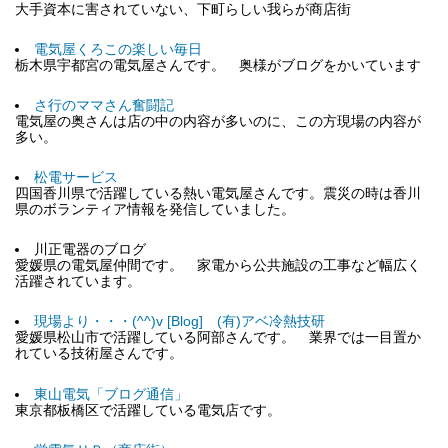
大手資本に害されていない、下町らしい我らが商店街
電気屋くろこの楽しい毎日
栃木県宇都宮の電気屋さんです。 奥様がブログをかいています
さ行のママさん奮闘記
電気屋の奥さんは店の中の内容が多いのに、この方現場の内容が
多い。
松電サービス
四国香川県で活躍している熱い電気屋さんです。震災の時は香川
県のボランティア情報を発信していました。
川正電器のブログ
愛媛県の電気屋仲間です。 家電から公共施設の工事など幅広く
活躍されています。
現場より・・・(^^)v [Blog] (有)アベ冷熱技研
愛媛県松山市で活躍している阿部さんです。 業界では一目置か
れている技術屋さんです。
東山電気「ブログ通信」
東京都板橋区で活躍している電気店です。