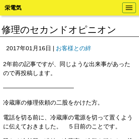
栄電気
N
a
v
i
修理のセカンドオピニオン
g
a
t
i
2017年01月16日
|
お客様との絆
o
n
2年前の記事ですが、同じような出来事があった
ので再投稿します。
————————————
冷蔵庫の修理依頼の二股をかけた方。
電話を切る前に、冷蔵庫の電源を切って置くよう
に伝えておきました。 ５日前のことです。