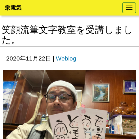
栄電気
N
a
v
i
笑顔流筆文字教室を受講しまし
g
a
た。
t
i
o
n
2020年11月22日
|
Weblog